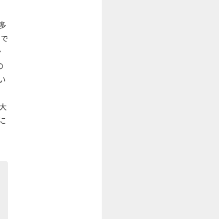
多
けで
々
の
い
大
に