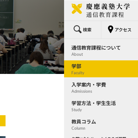
塾長からのメッセージ
文学部
正科生・科目等履修生・教職
学習の流れ
教員コラム
通信教育部長からのメッセージ
経済学部
学習開始までの流れ
通信授業（テキスト）
日本全国の慶應義塾
通信教育部の沿革
法学部
入学資格と修業年限・在学年限
面接授業（スクーリング）
独学力－慶應通信から東大教授へ
検索
アクセス
組織について
教職課程
学費
メディア授業（E-スクーリング）
通信教育課程について
理念について
科目等履修生
学費シミュレーション
卒業論文・卒業試験
About
慶友会について
講義要綱（シラバス）
取得できる資格一覧
年間スケジュール
学部
校舎・施設紹介
入学説明会情報
学習サポート・奨学制度
Faculty
データで見る通信教育部
講演会アーカイブ
履修モデルケース
入学案内・学費
Admissions
慶應義塾の特徴
授業体験コーナー
keio.jpマニュアル
学習方法・学生生活
1分でわかる慶應通信
インターネット出願(正科生)
Study
通信教育のすゝめ
インターネット出願(科目等履修生)
教員コラム
Column