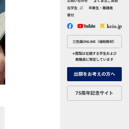
お問い合わせ
よくあるご質問
在学生
卒業生・離籍者
外
寄付
部
サ
イ
ト
へ
三色旗ONLINE
（補助教材）
リ
ン
※閲覧は在籍する学生および
ク
教職員に限定しています
出願をお考えの方へ
。
75周年記念サイト