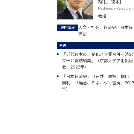
橋口 勝利
Hashiguchi Katsutoshi
教授
人文・社会、経済史、日本経
専門領域
済史
著書
『近代日本の工業化と企業合併－渋沢
栄一と綿紡績業』（京都大学学術出版
会、2022年）
『日本経済史』（石井 里枝、橋口
勝利 共編著、ミネルヴァ書房、201
年）