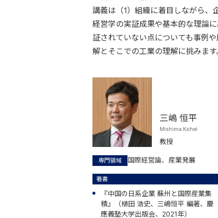
講義は（1）組織に着目しながら、
経営学の実証成果や基本的な理論に
証されていない点についても事例や
解とそこでの工業の理解に挑みます
三嶋 恒平
Mishima Kohei
教授
国際経営論、産業発展
専門領域
著書
『中国の日系企業 蘇州と国際産業集
積』（植田 浩史、三嶋恒平 編著、慶
應義塾大学出版会、2021年）