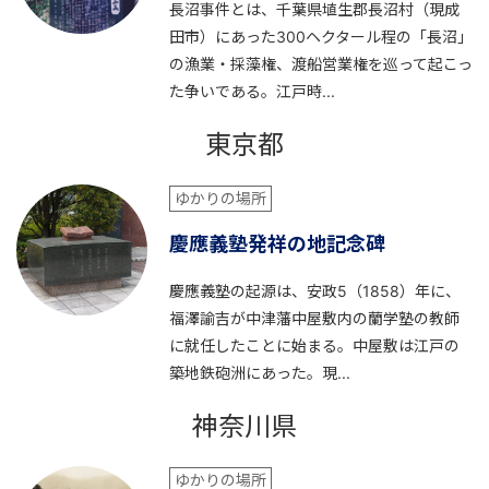
長沼事件とは、千葉県埴生郡長沼村（現成
田市）にあった300ヘクタール程の「長沼」
の漁業・採藻権、渡船営業権を巡って起こっ
た争いである。江戸時...
東京都
ゆかりの場所
慶應義塾発祥の地記念碑
慶應義塾の起源は、安政5（1858）年に、
福澤諭吉が中津藩中屋敷内の蘭学塾の教師
に就任したことに始まる。中屋敷は江戸の
築地鉄砲洲にあった。現...
神奈川県
ゆかりの場所