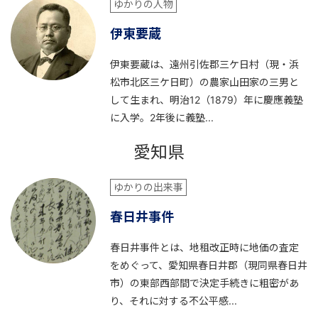
ゆかりの人物
伊東要蔵
伊東要蔵は、遠州引佐郡三ケ日村（現・浜
松市北区三ケ日町）の農家山田家の三男と
して生まれ、明治12（1879）年に慶應義塾
に入学。2年後に義塾...
愛知県
ゆかりの出来事
春日井事件
春日井事件とは、地租改正時に地価の査定
をめぐって、愛知県春日井郡（現同県春日井
市）の東部西部間で決定手続きに粗密があ
り、それに対する不公平感...