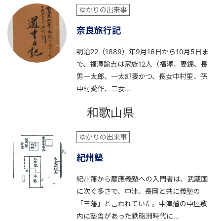
ゆかりの出来事
奈良旅行記
明治22（1889）年9月16日から10月5日ま
で、福澤諭吉は家族12人（福澤、妻錦、長
男一太郎、一太郎妻かつ、長女中村里、孫
中村愛作、二女...
和歌山県
ゆかりの出来事
紀州塾
紀州藩から慶應義塾への入門者は、武蔵国
に次ぐ多さで、中津、長岡と共に義塾の
「三藩」と言われていた。中津藩の中屋敷
内に塾舎があった鉄砲洲時代に...