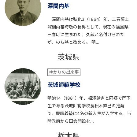
深間内基
深間内基は弘化3（1864）年、三春藩士
深間内基時敬の長男として、現在の福島県
三春町に生まれた。久蔵と名付けられた
が、のち基と改める。 明...
茨城県
ゆかりの出来事
茨城師範学校
明治14（1881）年、福澤諭吉と同郷で門下
生である茨城師範学校長松木直己の推薦
で、慶應義塾に4名の新入生が入学する。当
時政府から国会開設を...
栃木県