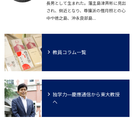
長男として生まれた。藩主島津斉彬に見出
され、側近となり、尊攘派の僧月照との心
中や徳之島、沖永良部島...
教員コラム一覧
独学力―慶應通信から東大教授
へ