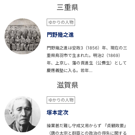
三重県
ゆかりの人物
門野幾之進
門野幾之進は安政3（1856）年、現在の三
重県鳥羽市で生まれた。明治2（1869）
年、上京し、藩の貢進生（公費生）として
慶應義塾に入る。若年...
滋賀県
ゆかりの人物
塚本定次
操業甚だ難し守成又易からず 『貞観政要』
（唐の太宗と群臣との政治の得失に関する