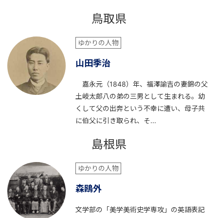
鳥取県
ゆかりの人物
山田季治
嘉永元（1848）年、福澤諭吉の妻錦の父
土岐太郎八の弟の三男として生まれる。幼
くして父の出奔という不幸に遭い、母子共
に伯父に引き取られ、そ...
島根県
ゆかりの人物
森鴎外
文学部の「美学美術史学専攻」の英語表記