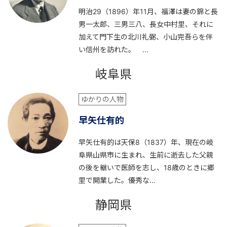
明治29（1896）年11月、福澤は妻の錦と長
男一太郎、三男三八、長女中村里、それに
加えて門下生の北川礼弼、小山完吾らを伴
い信州を訪れた。 ...
岐阜県
ゆかりの人物
早矢仕有的
早矢仕有的は天保8（1837）年、現在の岐
阜県山県市に生まれ、生前に逝去した父親
の後を継いで医師を志し、18歳のときに郷
里で開業した。優秀な...
静岡県