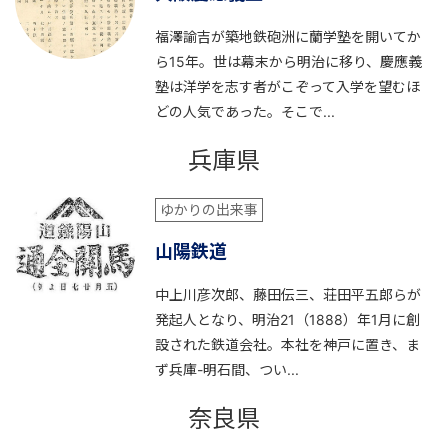
福澤諭吉が築地鉄砲洲に蘭学塾を開いてか
ら15年。世は幕末から明治に移り、慶應義
塾は洋学を志す者がこぞって入学を望むほ
どの人気であった。そこで...
兵庫県
ゆかりの出来事
山陽鉄道
中上川彦次郎、藤田伝三、荘田平五郎らが
発起人となり、明治21（1888）年1月に創
設された鉄道会社。本社を神戸に置き、ま
ず兵庫-明石間、つい...
奈良県