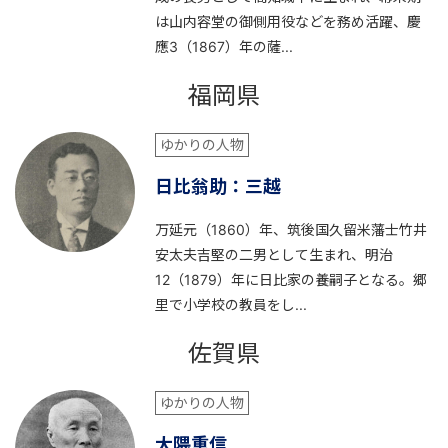
は山内容堂の御側用役などを務め活躍、慶
應3（1867）年の薩...
福岡県
ゆかりの人物
日比翁助：三越
万延元（1860）年、筑後国久留米藩士竹井
安太夫吉堅の二男として生まれ、明治
12（1879）年に日比家の養嗣子となる。郷
里で小学校の教員をし...
佐賀県
ゆかりの人物
大隈重信