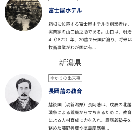
富士屋ホテル
箱根に位置する富士屋ホテルの創業者は、
実業家の山口仙之助である。山口は、明治
4（1872）年、20歳で米国に渡り、将来は
牧畜事業がわが国に有...
新潟県
ゆかりの出来事
長岡藩の教育
越後国（現新潟県）長岡藩は、戊辰の北越
戦争による荒廃から立ち直るために、教育
による人材育成に力を入れ、慶應義塾長を
務めた藤野善蔵や徳島慶應義...