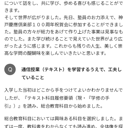
について話をし、共に学び、歩める喜びも感じることがで
きます。
そして世界が広がりました。先日、塾員のお力添えで、神
戸慶應倶楽部１００周年祝賀会に参加することができまし
た。塾員の方々が総力をあげて作り上げた事業は見事なも
のでした。また学び続けることで見えていた世界がより広
がったように感じます。これからも残りの人生、美しく崇
高な学問の醍醐味を楽しんでいきたいと思います。
Q
通信授業（テキスト）を学習するうえで、工夫し
ていること
入学した当初はどこから手をつけてよいかわかりませんで
したが、『テキスト科目履修要領（現・『学修の手
引』）』を読み、総合教育科目から始めました。
総合教育科目においては興味ある科目を選択しました。ま
ずは一度、教科書をわからなくても読み進め、全体像を探