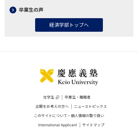
卒業生の声
経済学部トップへ
在学生
卒業生・離籍者
外
部
出願をお考えの方へ
ニューストピックス
サ
イ
このサイトについて・個人情報の取り扱い
ト
へ
International Applicant
サイトマップ
リ
ン
ク